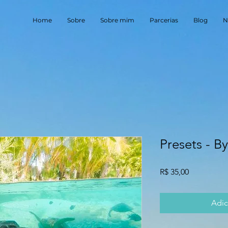
Home
Sobre
Sobre mim
Parcerias
Blog
N
Presets - B
Preço
R$ 35,00
Adic