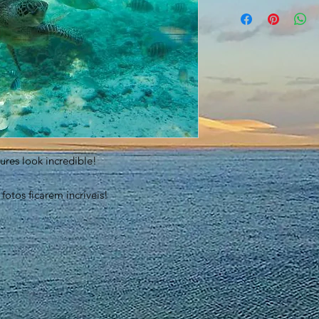
ures look incredible!
fotos ficarem incríveis!