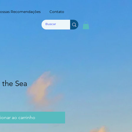
ossas Recomendações
Contato
y the Sea
ionar ao carrinho