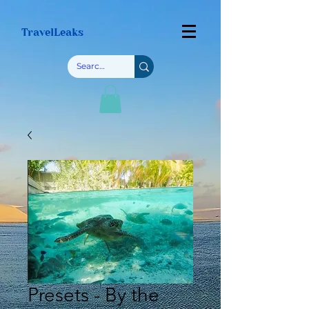
TravelLeaks
Presets - By the