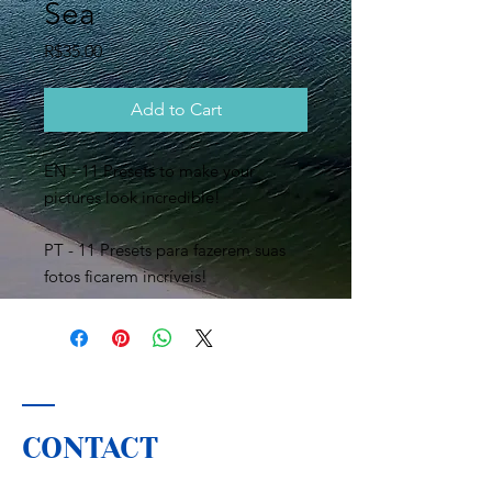
Sea
Price
R$35.00
Add to Cart
EN - 11 Presets to make your
pictures look incredible!
PT - 11 Presets para fazerem suas
fotos ficarem incríveis!
CONTACT