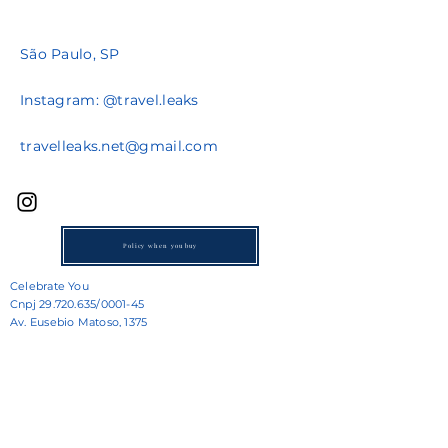
São Paulo, SP
Instagram: @travel.leaks
travelleaks.net@gmail.com
Policy when you buy
Celebrate You
Cnpj
29.720.635
/0001-45
Av. Eusebio Matoso, 1375
Prazo de entrega varia de acordo com o produto