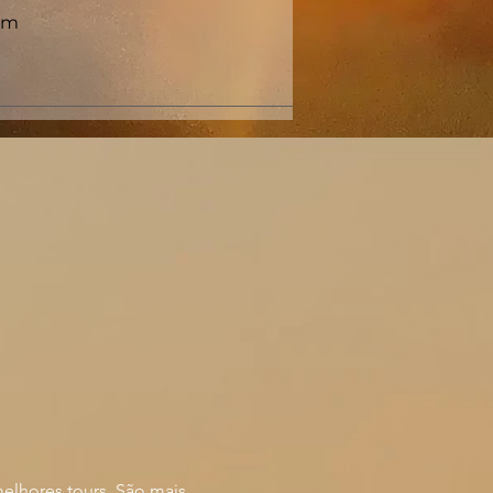
em
melhores tours. São mais