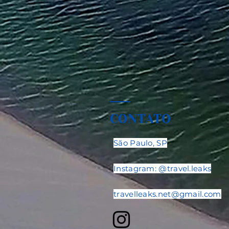
CONTATO
São Paulo, SP
Instagram: @travel.leaks
travelleaks.net@gmail.com