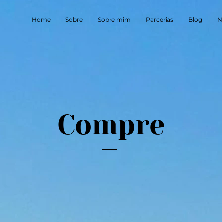
Home
Sobre
Sobre mim
Parcerias
Blog
N
Compre