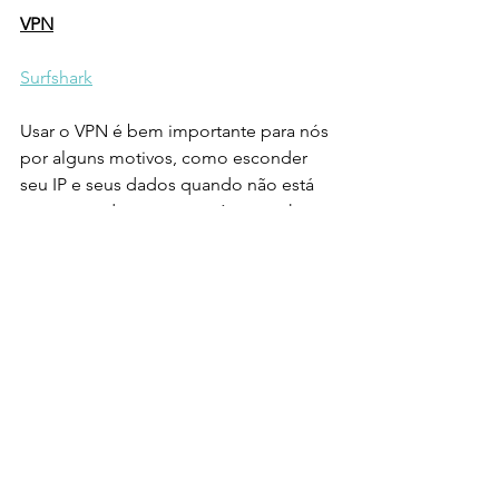
VPN
Surfshark
Usar o VPN é bem importante para nós 
por alguns motivos, como esconder 
seu IP e seus dados quando não está 
em uma rede segura e até para achar 
voos mais baratos, colocando IPs que 
simulam que você está em outro país, 
o que amamos! Essa promo dá até 
83% de desconto + 3 meses de graça!