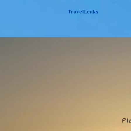
TravelLeaks
Pl