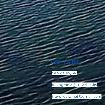
CONTATO
São Paulo, SP
Instagram: @travel.leaks
travelleaks.net@gmail.com