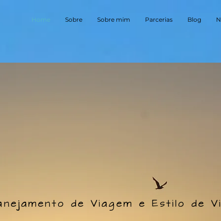
Home
Sobre
Sobre mim
Parcerias
Blog
N
anejamento de Viagem e Estilo de V