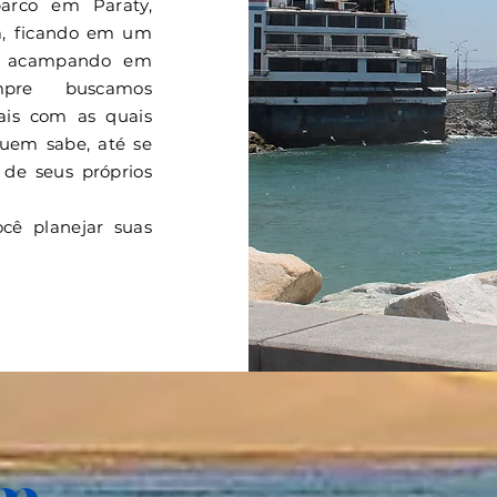
barco em Paraty,
a, ficando em um
ou acampando em
mpre buscamos
eais com as quais
quem sabe, até se
s de seus próprios
cê planejar suas